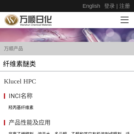
English
登录
|
注册
万顺产品
纤维素醚类
Klucel HPC
INCI名称
羟丙基纤维素
产品性能及应用
非离子增稠剂。溶于水、多元醇、乙醇和其它有机溶剂成膜剂。适