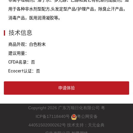
用于各种非水剂型配方,头发定型产品/护理产品，除臭止汗产品，
消毒产品，医用润滑凝胶等。
技术信息
商品外观：白色粉末
建议用量：
CFDA名录：否
Ecocert认证：否
申请体验
Copyright 2026
广东万顺日化有限公司
粤
ICP
17118440
备
号
粤公网安备
44051502000262
号
技术支持：
天元金典