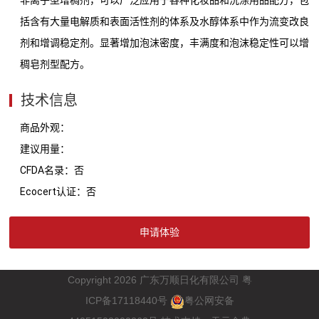
括含有大量电解质和表面活性剂的体系及水醇体系中作为流变改良
剂和增调稳定剂。显著增加泡沫密度，丰满度和泡沫稳定性可以增
稠皂剂型配方。
技术信息
商品外观：
建议用量：
CFDA名录：否
Ecocert认证：否
申请体验
Copyright 2026
广东万顺日化有限公司
粤
ICP
17118440
备
号
粤公网安备